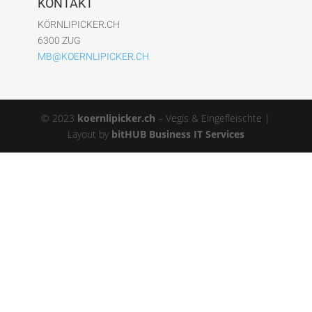
KONTAKT
KÖRNLIPICKER.CH
6300 ZUG
MB@KOERNLIPICKER.CH
© 2023
koernlipicker.ch
– Vegis & Eingefleischte |
Layout by
bitHUB Business IT Services