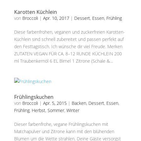
Karotten Küchlein
von
Broccoli
|
Apr. 10, 2017
|
Dessert
,
Essen
,
Frühling
Diese farbenfrohen, veganen und zuckerfreien Karotten-
Küchlein sind schnell zubereitet und passen perfekt auf
den Festtagstisch. Ich wünsche dir viel Freude. Merken
ZUTATEN VEGAN FÜR CA. 8–12 RUNDE KÜCHLEIN 200
ml Traubenkernöl 6 EL Birnel 1 Zitrone (Schale &...
Frühlingskuchen
von
Broccoli
|
Apr. 5, 2015
|
Backen
,
Dessert
,
Essen
,
Frühling
,
Herbst
,
Sommer
,
Winter
Dieser farbenfrohe, vegane Frühlingskuchen mit
Matchapulver und Zitrone kann mit den blühenden
Blumen um die Wette strahlen. Deine Gäste versorgst