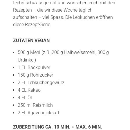
technisch» ausgetobt und wünschen euch mit den
Rezepten – die wir diese Woche täglich
aufschalten – viel Spass. Die Lebkuchen eröffnen
diese Rezept-Serie.
ZUTATEN VEGAN
500 g Mehl (z.B. 200 g Halbweissmehl, 300 g
Urdinkel)
1 EL Backpulver
150 g Rohrzucker
2 EL Lebkuchengewürz
4 EL Kakao
4 EL Öl
250 ml Reismilch
2 EL Agavendicksaft
ZUBEREITUNG CA. 10 MIN. + MAX. 6 MIN.