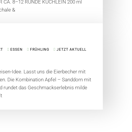
R CA. 8–12 RUNDE KÜCHLEIN 200 ml
chale &
RT
ESSEN
FRÜHLING
JETZT AKTUELL
eisen-Idee. Lasst uns die Eierbecher mit
en. Die Kombination Apfel – Sanddorn mit
nd rundet das Geschmackserlebnis milde
t