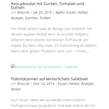
Avocadosalat mit Gurken, Tomaten und
Datteln
von
Broccoli
|
Juli 20, 2015
|
Apéro
,
Essen
,
Herbst
,
Rezepte
,
Sommer
,
Trinken
Der etwas andere Salat als Beilage zum Grillieren. Mit
diesem veganen Rezept wirst du an jeder Grillparty
brillieren! Beim letzten Körnlipicker-Treff wurde der
vegane Bio Wein Viña Llopis 2014 einstimmig als Mädels-
Apéro-Wein gekürt. Probieren lohnt sich – Cheers....
Polentatannen auf winterlichem Salatbeet
von
Broccoli
|
Dez. 16, 2014
|
Essen
,
Herbst
,
Rezepte
,
Winter
Auch heuer haben wir uns wieder einen leckeren
Festtagsschmaus ausgedacht. Und zwar starten wir mit