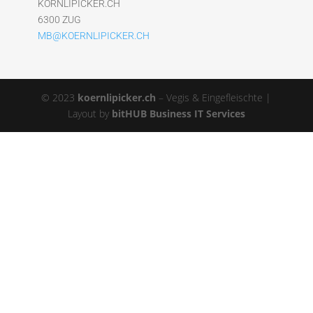
KÖRNLIPICKER.CH
6300 ZUG
MB@KOERNLIPICKER.CH
© 2023
koernlipicker.ch
– Vegis & Eingefleischte |
Layout by
bitHUB Business IT Services