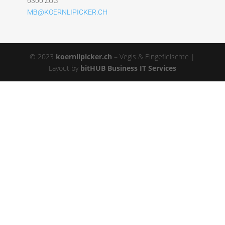
6300 ZUG
MB@KOERNLIPICKER.CH
© 2023
koernlipicker.ch
– Vegis & Eingefleischte |
Layout by
bitHUB Business IT Services