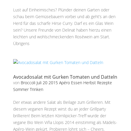
Lust auf Einheimisches? Plünder deinen Garten oder
schau beim Gemüsebauern vorbei und ab geht’s an den
Herd für das scharfe Hirse Curry. Darf es ein Glas Wein
sein? Unsere Freunde von Delinat haben hierzu einen
leichten und wohlschmeckenden Roséwein am Start.
Übrigens
Avocadosalat mit Gurken Tomaten und Datteln
von
Broccoli
Juli 20 2015
Apéro
Essen
Herbst
Rezepte
Sommer
Trinken
Der etwas andere Salat als Beilage zum Grillieren. Mit
diesem veganen Rezept wirst du an jeder Grillparty
brillieren! Beim letzten Körnlipicker-Treff wurde der
vegane Bio Wein Viña Llopis 2014 einstimmig als Mädels-
Apéro-Wein gekürt. Probieren lohnt sich – Cheers.