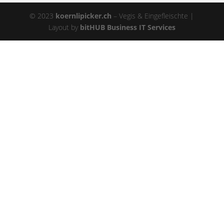
© 2023
koernlipicker.ch
– Vegis & Eingefleischte |
Layout by
bitHUB Business IT Services