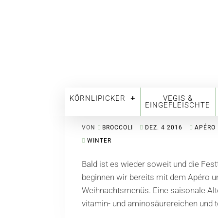
KÖRNLIPICKER
VEGIS &
Kohl-Bruschetta
EINGEFLEISCHTE
VON
BROCCOLI
DEZ. 4 2016
APÉRO
WINTER
Bald ist es wieder soweit und die Fes
beginnen wir bereits mit dem Apéro u
Weihnachtsmenüs. Eine saisonale Alte
vitamin- und aminosäurereichen und t