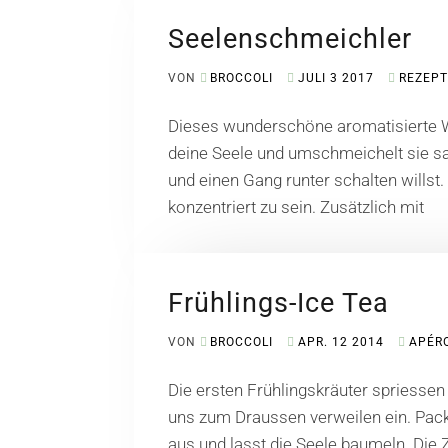
Seelenschmeichler
VON
BROCCOLI
JULI 3 2017
REZEP
Dieses wunderschöne aromatisierte W
deine Seele und umschmeichelt sie s
und einen Gang runter schalten willst. 
konzentriert zu sein. Zusätzlich mit
Frühlings-Ice Tea
VON
BROCCOLI
APR. 12 2014
APÉR
Die ersten Frühlingskräuter spriessen
uns zum Draussen verweilen ein. Pac
aus und lasst die Seele baumeln. Die 