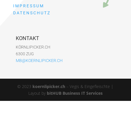
IMPRESSUM
DATENSCHUTZ
KONTAKT
KÖRNLIPICKER.CH
6300 ZUG
MB@KOERNLIPICKER.CH
© 2023
koernlipicker.ch
– Vegis & Eingefleischte |
Layout by
bitHUB Business IT Services