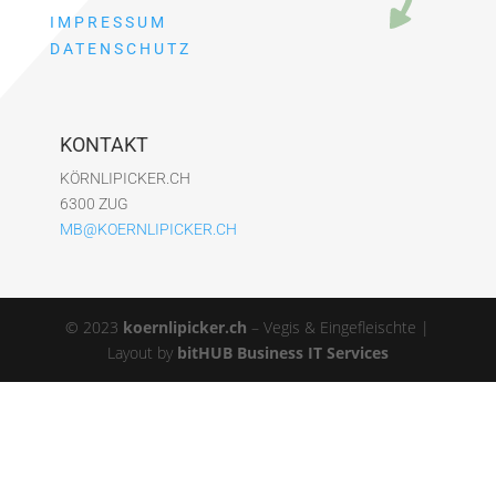
IMPRESSUM
DATENSCHUTZ
KONTAKT
KÖRNLIPICKER.CH
6300 ZUG
MB@KOERNLIPICKER.CH
© 2023
koernlipicker.ch
– Vegis & Eingefleischte |
Layout by
bitHUB Business IT Services