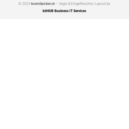
© 2023
koernlipicker.ch
– Vegis & Eingefleischte | Layout by
bitHUB Business IT Services