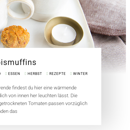
bismuffins
O
ESSEN
HERBST
REZEPTE
WINTER
wende findest du hier eine wärmende
ich von innen her leuchten lässt. Die
 getrockneten Tomaten passen vorzüglich
nden das