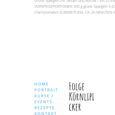
Grüne Spargeln mit Sesam und Rucola – Ein schne
VORSPEISEPORTIONEN 500 g grüne Spargeln 5 EL 
Cherrytomaten ZUBEREITUNG, CA. 20 MINUTEN In.
Folge
HOME
PORTRAIT
Körnlipi
KURSE /
EVENTS
cker
REZEPTE
KONTAKT