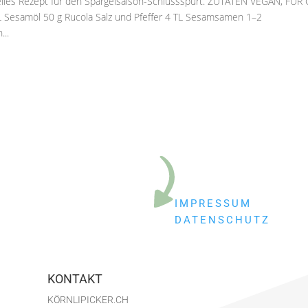
lles Rezept für den Spargelsaison-Schlussspurt. ZUTATEN VEGAN, FÜR 
Sesamöl 50 g Rucola Salz und Pfeffer 4 TL Sesamsamen 1–2
..
IMPRESSUM
DATENSCHUTZ
KONTAKT
KÖRNLIPICKER.CH