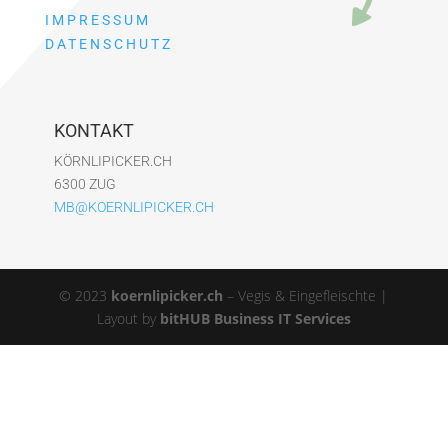
IMPRESSUM
DATENSCHUTZ
KONTAKT
KÖRNLIPICKER.CH
6300 ZUG
MB@KOERNLIPICKER.CH
© 2023
koernlipicker.ch
– Vegis & Eingefleischte |
Layout by
bitHUB Business IT Services