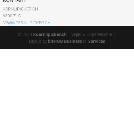
KÖRNLIPICKER.CH
6300 ZUG
MB@KOERNLIPICKER.CH
© 2023
koernlipicker.ch
– Vegis & Eingefleischte |
Layout by
bitHUB Business IT Services