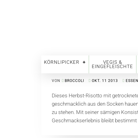
KÖRNLIPICKER
VEGIS &
Herbst-Risotto
EINGEFLEISCHTE
VON
BROCCOLI
OKT. 11 2013
ESSE
Dieses Herbst-Risotto mit getrocknete
geschmacklich aus den Socken hauen 
zu stehen. Mit seiner sämigen Konsis
Geschmackserlebnis bleibt bestimmt n