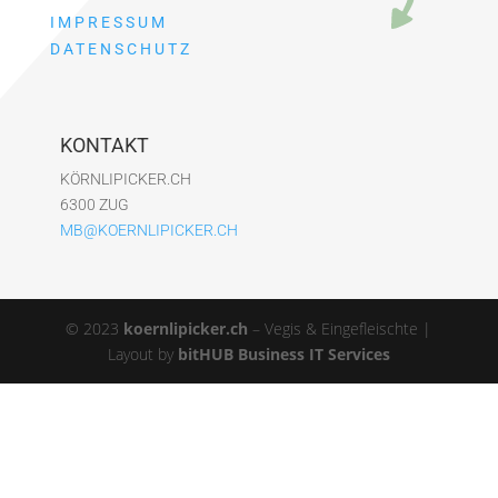
IMPRESSUM
DATENSCHUTZ
KONTAKT
KÖRNLIPICKER.CH
6300 ZUG
MB@KOERNLIPICKER.CH
© 2023
koernlipicker.ch
– Vegis & Eingefleischte |
Layout by
bitHUB Business IT Services