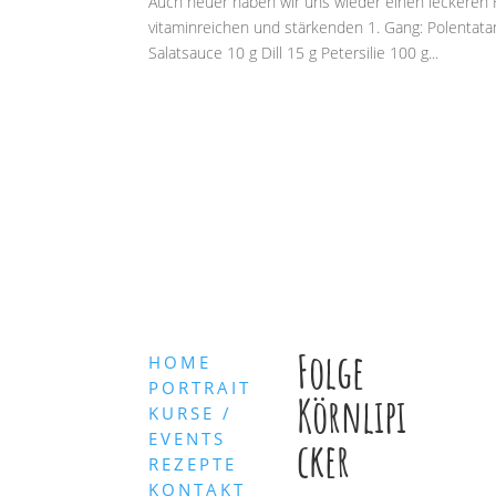
Auch heuer haben wir uns wieder einen leckeren 
vitaminreichen und stärkenden 1. Gang: Polenta
Salatsauce 10 g Dill 15 g Petersilie 100 g...
Folge
HOME
PORTRAIT
Körnlipi
KURSE /
EVENTS
cker
REZEPTE
KONTAKT