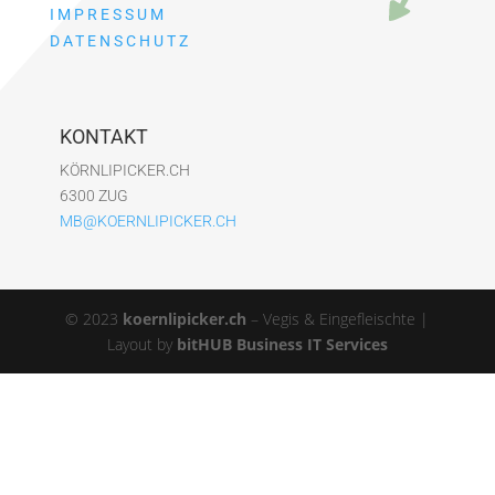
IMPRESSUM
DATENSCHUTZ
KONTAKT
KÖRNLIPICKER.CH
6300 ZUG
MB@KOERNLIPICKER.CH
© 2023
koernlipicker.ch
– Vegis & Eingefleischte |
Layout by
bitHUB Business IT Services