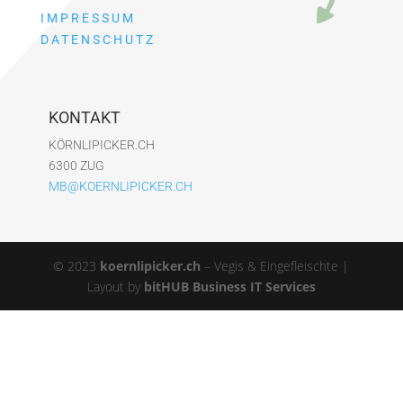
IMPRESSUM
DATENSCHUTZ
KONTAKT
KÖRNLIPICKER.CH
6300 ZUG
MB@KOERNLIPICKER.CH
© 2023
koernlipicker.ch
– Vegis & Eingefleischte |
Layout by
bitHUB Business IT Services