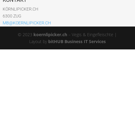
KÖRNLIPICKER.CH
6300 ZUG
MB@KOERNLIPICKER.CH
© 2023
koernlipicker.ch
– Vegis & Eingefleischte |
Layout by
bitHUB Business IT Services