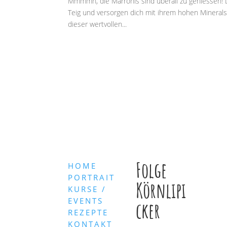
Mmmmh, die Marronis sind überall zu geniessen! D
Teig und versorgen dich mit ihrem hohen Mineralst
dieser wertvollen...
Folge
HOME
PORTRAIT
Körnlipi
KURSE /
EVENTS
cker
REZEPTE
KONTAKT