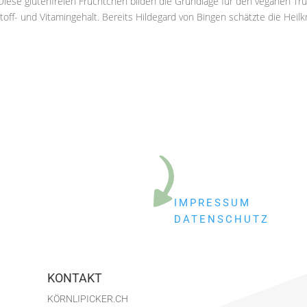
iese glutenfreien Früchtchen bilden die Grundlage für den veganen Tru
off- und Vitamingehalt. Bereits Hildegard von Bingen schätzte die Heilkr
IMPRESSUM
DATENSCHUTZ
KONTAKT
KÖRNLIPICKER.CH