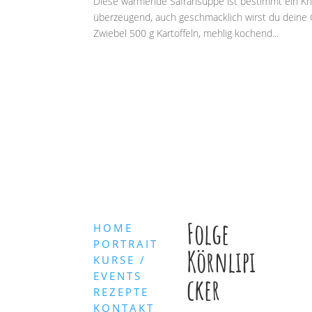
Diese wärmende Safransuppe ist bestimmt ein Knül
überzeugend, auch geschmacklich wirst du dein
Zwiebel 500 g Kartoffeln, mehlig kochend...
Folge
HOME
PORTRAIT
Körnlipi
KURSE /
EVENTS
cker
REZEPTE
KONTAKT