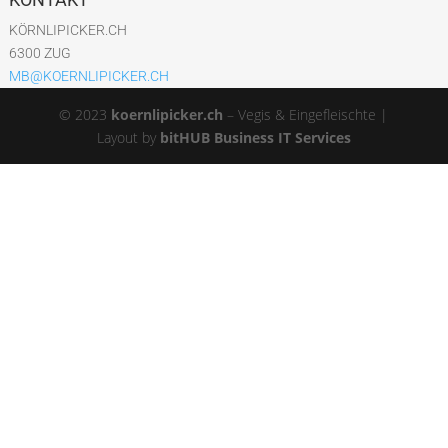
KÖRNLIPICKER.CH
6300 ZUG
MB@KOERNLIPICKER.CH
© 2023
koernlipicker.ch
– Vegis & Eingefleischte |
Layout by
bitHUB Business IT Services