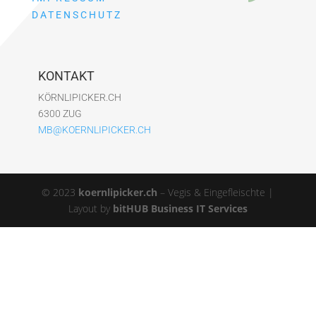
DATENSCHUTZ
KONTAKT
KÖRNLIPICKER.CH
6300 ZUG
MB@KOERNLIPICKER.CH
© 2023
koernlipicker.ch
– Vegis & Eingefleischte |
Layout by
bitHUB Business IT Services