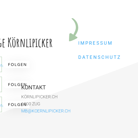
ge Körnlipicker
IMPRESSUM
DATENSCHUTZ
FOLGEN
en
FOLGEN
KONTAKT
KÖRNLIPICKER.CH
6300 ZUG
FOLGEN
en
MB@KOERNLIPICKER.CH