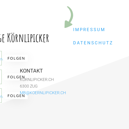
IMPRESSUM
ge Körnlipicker
DATENSCHUTZ
FOLGEN
en
KONTAKT
FOLGEN
KÖRNLIPICKER.CH
6300 ZUG
MB@KOERNLIPICKER.CH
FOLGEN
en