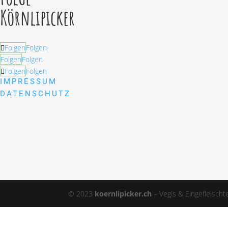
Körnlipicker
Folgen
Folgen
Folgen
Folgen
Folgen
Folgen
IMPRESSUM
DATENSCHUTZ
© 2023
koernlipicker.ch
– Vegis & Eingefleischt