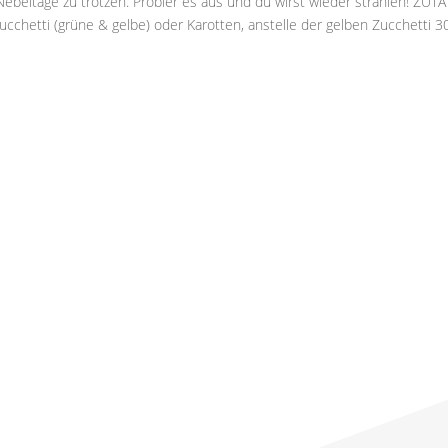
beltage zu trotzen. Probier es aus und du wirst wieder strahlen! ZUT
hetti (grüne & gelbe) oder Karotten, anstelle der gelben Zucchetti 3