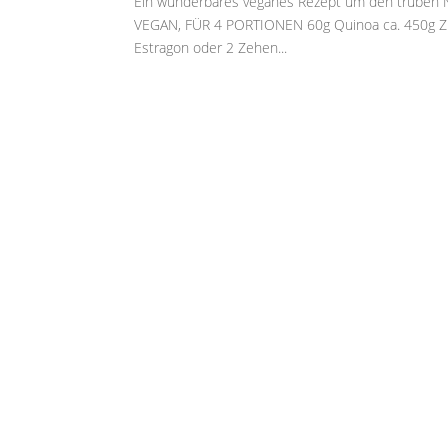
Ein wunderbares veganes Rezept um den trüben Ne
VEGAN, FÜR 4 PORTIONEN 60g Quinoa ca. 450g Zucc
Estragon oder 2 Zehen...