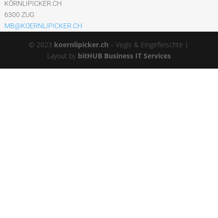
KÖRNLIPICKER.CH
6300 ZUG
MB@KOERNLIPICKER.CH
© 2023
koernlipicker.ch
– Vegis & Eingefleischte |
Layout by
bitHUB Business IT Services